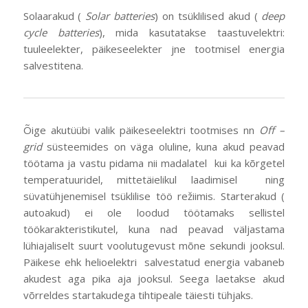
Solaarakud (
Solar batteries
) on tsüklilised akud (
deep
cycle batteries
), mida kasutatakse taastuvelektri:
tuuleelekter, päikeseelekter jne tootmisel energia
salvestitena.
Õige akutüübi valik päikeseelektri tootmises nn
Off –
grid
süsteemides on väga oluline, kuna akud peavad
töötama ja vastu pidama nii madalatel kui ka kõrgetel
temperatuuridel, mittetäielikul laadimisel ning
süvatühjenemisel tsüklilise töö režiimis. Starterakud (
autoakud) ei ole loodud töötamaks sellistel
töökarakteristikutel, kuna nad peavad väljastama
lühiajaliselt suurt voolutugevust mõne sekundi jooksul.
Päikese ehk helioelektri salvestatud energia vabaneb
akudest aga pika aja jooksul. Seega laetakse akud
võrreldes startakudega tihtipeale täiesti tühjaks.