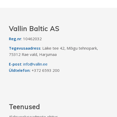
Vallin Baltic AS
Reg.nr
: 10462032
Tegevusaadress
: Läike tee 42, Mõigu tehnopark,
75312 Rae vald, Harjumaa
E-post
:
info@vallin.ee
Üldtelefon:
+372 6593 200
Teenused
Alalisvooluseadmete ehitus