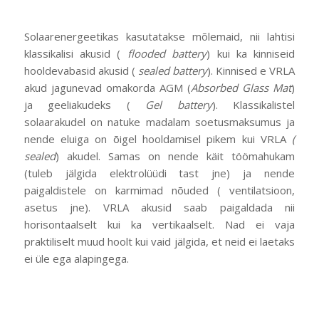
Solaarenergeetikas kasutatakse mõlemaid, nii lahtisi
klassikalisi akusid (
flooded battery
) kui ka kinniseid
hooldevabasid akusid (
sealed battery
). Kinnised e VRLA
akud jagunevad omakorda AGM (
Absorbed Glass Mat
)
ja geeliakudeks (
Gel battery
). Klassikalistel
solaarakudel on natuke madalam soetusmaksumus ja
nende eluiga on õigel hooldamisel pikem kui VRLA
(
sealed
) akudel. Samas on nende käit töömahukam
(tuleb jälgida elektrolüüdi tast jne) ja nende
paigaldistele on karmimad nõuded ( ventilatsioon,
asetus jne). VRLA akusid saab paigaldada nii
horisontaalselt kui ka vertikaalselt. Nad ei vaja
praktiliselt muud hoolt kui vaid jälgida, et neid ei laetaks
ei üle ega alapingega.